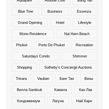
Aquapark
Attitude Club
Bang Tao
Blue Tree
Business
Essenza
Grand Opening
Hotel
Lifestyle
Mono Residence
Nai Harn Beach
Phuket
Porto De Phuket
Recreation
Saturdays Condo
Shimmer
Shopping
Sotheby's Concierge Auctions
Trisara
Vauban
Банг Тао
Визы
Вилла Santisuk
Камала
Као Лак
Кондоминиум
Лагуна
Най Харн