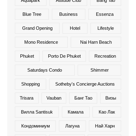
Aquapark
Attitude Club
Bang Tao
Blue Tree
Business
Essenza
Grand Opening
Hotel
Lifestyle
Mono Residence
Nai Harn Beach
Phuket
Porto De Phuket
Recreation
Saturdays Condo
Shimmer
Shopping
Sotheby's Concierge Auctions
Trisara
Vauban
Банг Тао
Визы
Вилла Santisuk
Камала
Као Лак
Кондоминиум
Лагуна
Най Харн