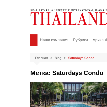
Перейти
к
содержимому
Наша компания
Рубрики
Архив 
News
Events
Главная
Blog
Saturdays Condo
Real Estate
Метка:
Saturdays Condo
Business
Lifestyle
Fashion
Travel
Health