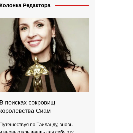
Колонка Редактора
В поисках сокровищ
королевства Сиам
Путешествуя по Таиланду, вновь
и вновь открываешь для себя эту