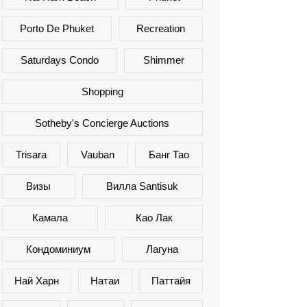
Porto De Phuket
Recreation
Saturdays Condo
Shimmer
Shopping
Sotheby's Concierge Auctions
Trisara
Vauban
Банг Тао
Визы
Вилла Santisuk
Камала
Као Лак
Кондоминиум
Лагуна
Най Харн
Натаи
Паттайя