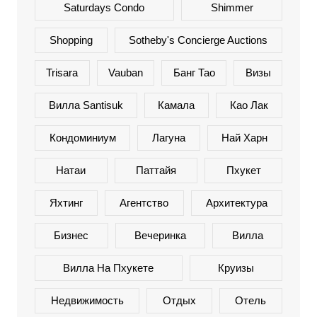
Saturdays Condo
Shimmer
Shopping
Sotheby's Concierge Auctions
Trisara
Vauban
Банг Тао
Визы
Вилла Santisuk
Камала
Као Лак
Кондоминиум
Лагуна
Най Харн
Натаи
Паттайя
Пхукет
Яхтинг
Агентство
Архитектура
Бизнес
Вечеринка
Вилла
Вилла На Пхукете
Круизы
Недвижимость
Отдых
Отель