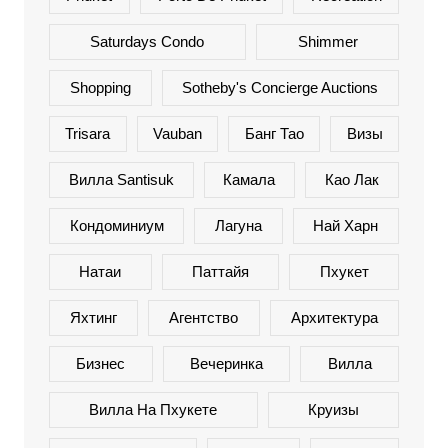
Saturdays Condo
Shimmer
Shopping
Sotheby's Concierge Auctions
Trisara
Vauban
Банг Тао
Визы
Вилла Santisuk
Камала
Као Лак
Кондоминиум
Лагуна
Най Харн
Натаи
Паттайя
Пхукет
Яхтинг
Агентство
Архитектура
Бизнес
Вечеринка
Вилла
Вилла На Пхукете
Круизы