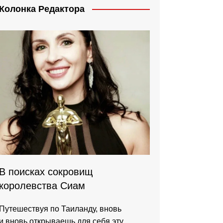
Колонка Редактора
В поисках сокровищ
королевства Сиам
Путешествуя по Таиланду, вновь
и вновь открываешь для себя эту