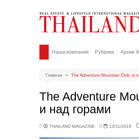
Перейти
к
содержимому
Наша компания
Рубрики
Архив 
News
Events
Главная
The Adventure Mountain Club: в г
Real Estate
The Adventure Mou
Business
и над горами
Lifestyle
Fashion
Travel
THAILAND MAGAZINE
13/11/2019
Health