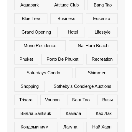
Aquapark
Attitude Club
Bang Tao
Blue Tree
Business
Essenza
Grand Opening
Hotel
Lifestyle
Mono Residence
Nai Harn Beach
Phuket
Porto De Phuket
Recreation
Saturdays Condo
Shimmer
Shopping
Sotheby's Concierge Auctions
Trisara
Vauban
Банг Тао
Визы
Вилла Santisuk
Камала
Као Лак
Кондоминиум
Лагуна
Най Харн