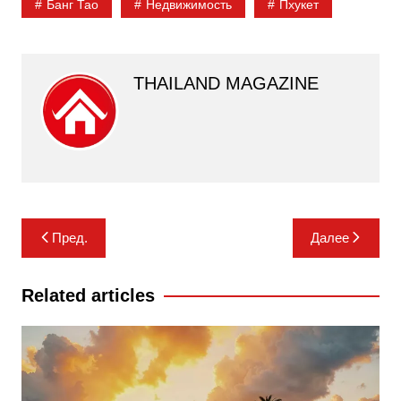
Банг Тао
Недвижимость
Пхукет
THAILAND MAGAZINE
Навигация
Пред.
Далее
по
записям
Related articles