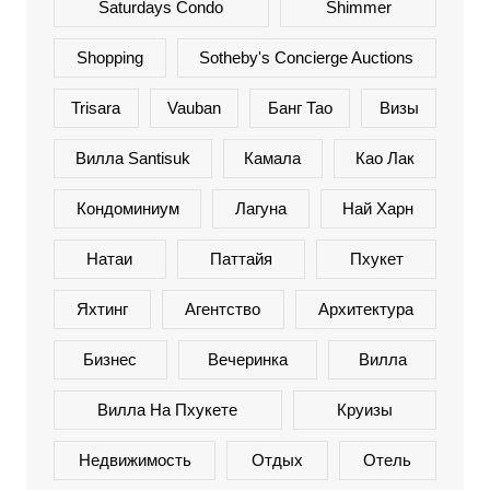
Saturdays Condo
Shimmer
Shopping
Sotheby's Concierge Auctions
Trisara
Vauban
Банг Тао
Визы
Вилла Santisuk
Камала
Као Лак
Кондоминиум
Лагуна
Най Харн
Натаи
Паттайя
Пхукет
Яхтинг
Агентство
Архитектура
Бизнес
Вечеринка
Вилла
Вилла На Пхукете
Круизы
Недвижимость
Отдых
Отель