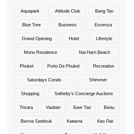
Aquapark
Attitude Club
Bang Tao
Blue Tree
Business
Essenza
Grand Opening
Hotel
Lifestyle
Mono Residence
Nai Harn Beach
Phuket
Porto De Phuket
Recreation
Saturdays Condo
Shimmer
Shopping
Sotheby's Concierge Auctions
Trisara
Vauban
Банг Тао
Визы
Вилла Santisuk
Камала
Као Лак