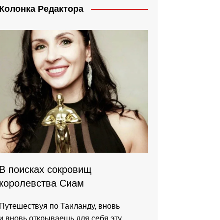
Колонка Редактора
В поисках сокровищ
королевства Сиам
Путешествуя по Таиланду, вновь
и вновь открываешь для себя эту