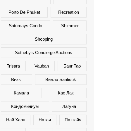
Porto De Phuket
Recreation
Saturdays Condo
Shimmer
Shopping
Sotheby's Concierge Auctions
Trisara
Vauban
Банг Тао
Визы
Вилла Santisuk
Камала
Као Лак
Кондоминиум
Лагуна
Най Харн
Натаи
Паттайя