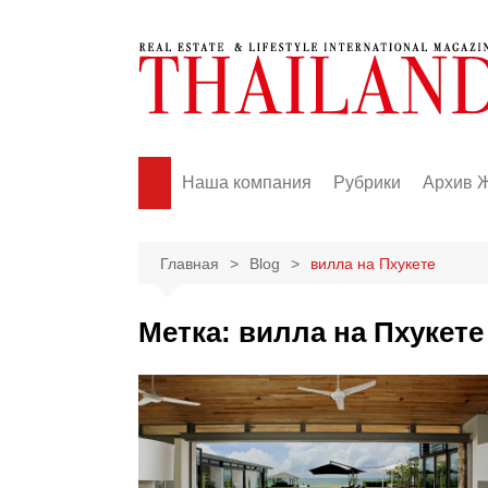
Перейти
к
содержимому
Наша компания
Рубрики
Архив 
News
Events
Главная
Blog
вилла на Пхукете
Real Estate
Метка:
вилла на Пхукете
Business
Lifestyle
Fashion
Travel
Health