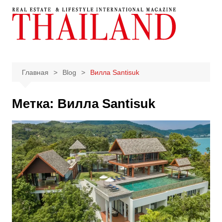
Перейти
к
содержимому
Главная
Blog
Вилла Santisuk
Метка:
Вилла Santisuk