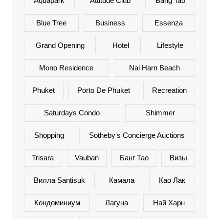
Aquapark
Attitude Club
Bang Tao
Blue Tree
Business
Essenza
Grand Opening
Hotel
Lifestyle
Mono Residence
Nai Harn Beach
Phuket
Porto De Phuket
Recreation
Saturdays Condo
Shimmer
Shopping
Sotheby's Concierge Auctions
Trisara
Vauban
Банг Тао
Визы
Вилла Santisuk
Камала
Као Лак
Кондоминиум
Лагуна
Най Харн