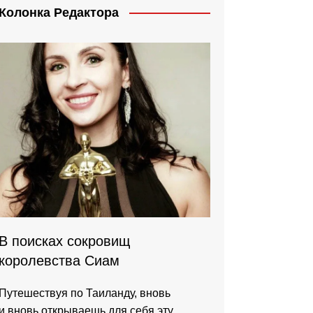
Колонка Редактора
В поисках сокровищ
королевства Сиам
Путешествуя по Таиланду, вновь
и вновь открываешь для себя эту