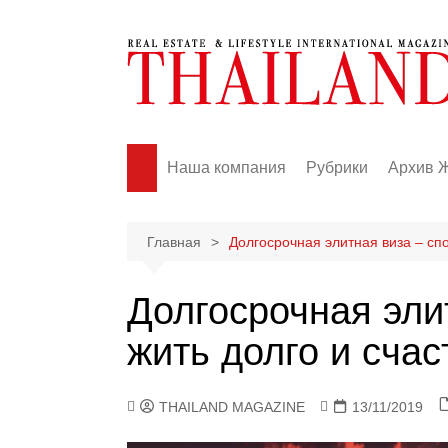
Перейти
к
содержимому
Наша компания
Рубрики
Архив 
News
Events
Главная
Долгосрочная элитная виза – спо
Real Estate
Долгосрочная эли
Business
жить долго и счас
Lifestyle
Fashion
Travel
THAILAND MAGAZINE
13/11/2019
Health