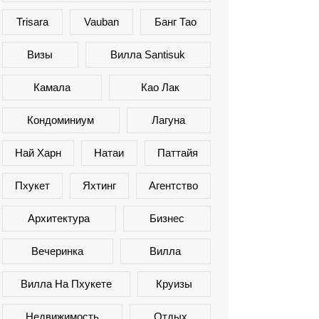
Trisara
Vauban
Банг Тао
Визы
Вилла Santisuk
Камала
Као Лак
Кондоминиум
Лагуна
Най Харн
Натаи
Паттайя
Пхукет
Яхтинг
Агентство
Архитектура
Бизнес
Вечеринка
Вилла
Вилла На Пхукете
Круизы
Недвижимость
Отдых