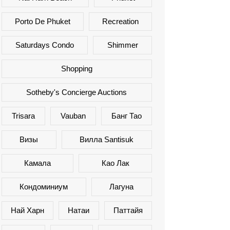
Porto De Phuket
Recreation
Saturdays Condo
Shimmer
Shopping
Sotheby's Concierge Auctions
Trisara
Vauban
Банг Тао
Визы
Вилла Santisuk
Камала
Као Лак
Кондоминиум
Лагуна
Най Харн
Натаи
Паттайя