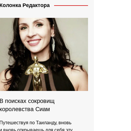
Колонка Редактора
В поисках сокровищ
королевства Сиам
Путешествуя по Таиланду, вновь
и вновь открываешь для себя эту