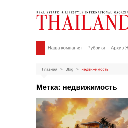
Перейти
к
содержимому
Наша компания
Рубрики
Архив 
News
Events
Главная
Blog
недвижимость
Real Estate
Метка:
недвижимость
Business
Lifestyle
Fashion
Travel
Health