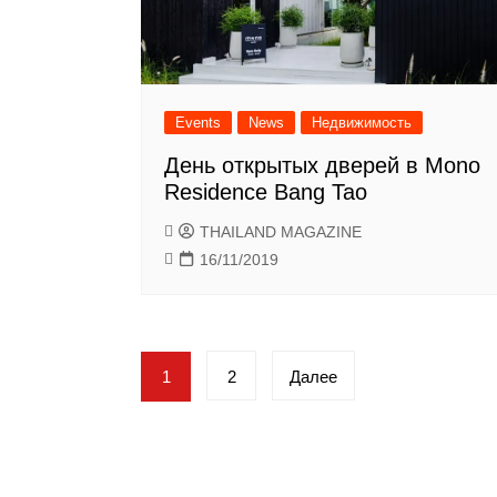
Events
News
Недвижимость
День открытых дверей в Mono
Residence Bang Tao
THAILAND MAGAZINE
16/11/2019
Пагинация
1
2
Далее
записей