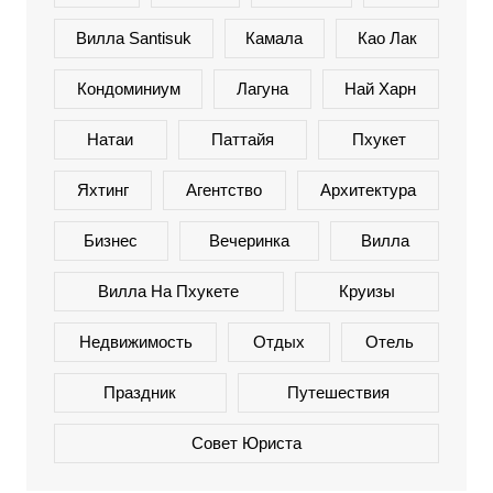
Вилла Santisuk
Камала
Као Лак
Кондоминиум
Лагуна
Най Харн
Натаи
Паттайя
Пхукет
Яхтинг
Агентство
Архитектура
Бизнес
Вечеринка
Вилла
Вилла На Пхукете
Круизы
Недвижимость
Отдых
Отель
Праздник
Путешествия
Совет Юриста