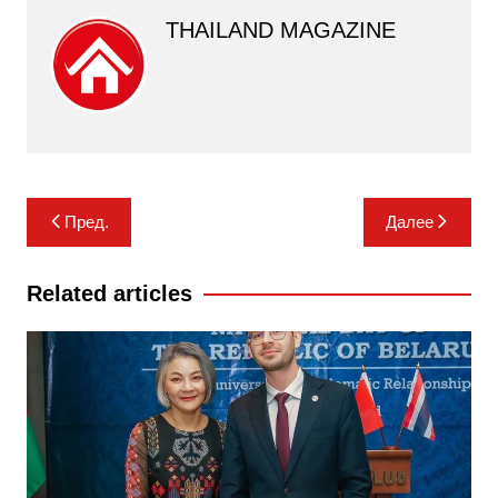
THAILAND MAGAZINE
Навигация
Пред.
Далее
по
записям
Related articles